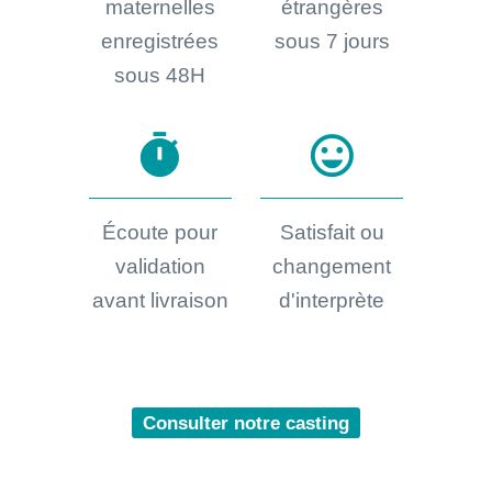
maternelles
étrangères
enregistrées
sous 7 jours
sous 48H
timer
sentiment_very_satisfied
Écoute pour
Satisfait ou
validation
changement
avant livraison
d'interprète
Consulter notre casting