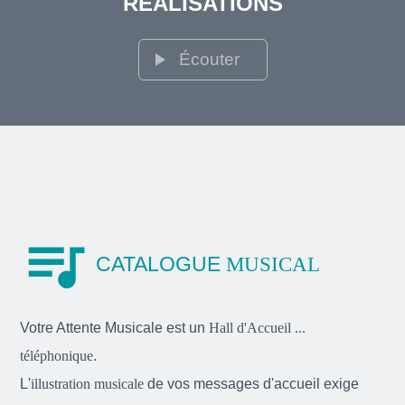
RÉALISATIONS
play_arrow
Écouter
queue_music
CATALOGUE
MUSICAL
Votre Attente Musicale est un
Hall d'Accueil ...
téléphonique
.
L'
illustration musicale
de vos messages d'accueil exige