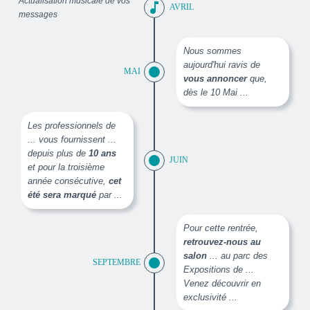
Actualisation musicale de vos
music_note
AVRIL
messages
Nous sommes
aujourd'hui ravis de
MAI
vous annoncer
que,
dès le 10 Mai ...
Les professionnels de
... vous fournissent ...
depuis plus de
10 ans
JUIN
et pour la troisième
année consécutive,
cet
été sera marqué
par ...
Pour cette rentrée,
retrouvez-nous au
salon
... au parc des
SEPTEMBRE
Expositions de ...
Venez découvrir en
exclusivité ...