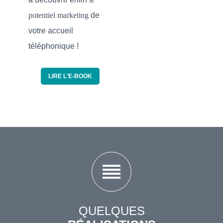
potentiel marketing
de
votre accueil
téléphonique !
LIRE L'E-BOOK
reorder
QUELQUES