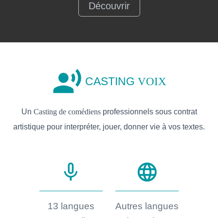
Découvrir
record_voice_over
CASTING
VOIX
Un
Casting de comédiens
professionnels sous contrat
artistique pour interpréter, jouer, donner vie à vos textes.
mic_none
language
13 langues
Autres langues